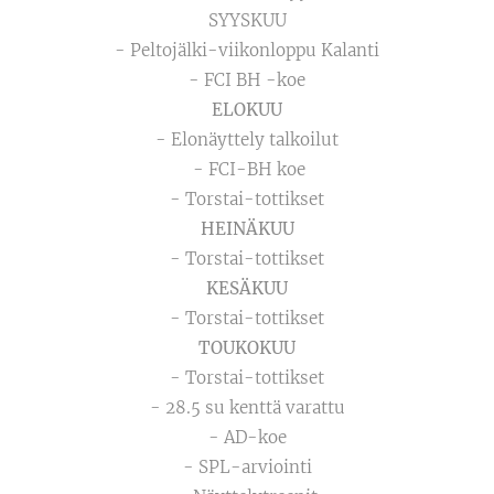
SYYSKUU
- Peltojälki-viikonloppu Kalanti
- FCI BH -koe
ELOKUU
- Elonäyttely talkoilut
- FCI-BH koe
- Torstai-tottikset
HEINÄKUU
- Torstai-tottikset
KESÄKUU
- Torstai-tottikset
TOUKOKUU
- Torstai-tottikset
- 28.5 su kenttä varattu
- AD-koe
- SPL-arviointi