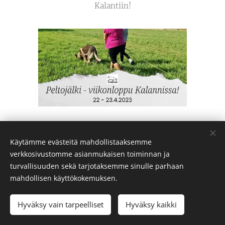
Kalantiin!
Käytämme evästeitä mahdollistaaksemme
verkkosivustomme asianmukaisen toiminnan ja
JÄSENMAKSU 2023
turvallisuuden sekä tarjotaksemme sinulle parhaan
mahdollisen käyttökokemuksen.
Vuoden 2023 jäsenmaksu maaliskuussa koskien
Hyväksy vain tarpeelliset
Hyväksy kaikki
vanhoja jäseniä: