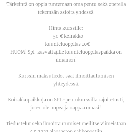
Tärkeintä on oppia tuntemaan oma pentu sekä opetella
tekemään asioita yhdessä.
Hinta kurssille:
- 50 € koirakko
- kuunteluoppilas 10€
HUOM! Spl-kasvattajille kuunteluoppilaspaikka on
ilmainen!
Kurssin maksutiedot saat ilmoittautumisen
yhteydessä.
Koirakkopaikkoja on SPL-pentukurssilla rajoitetusti,
joten ole nopea ja nappaa omasi!
Tiedustelut sekä ilmoittautumiset meilitse viimeistään
5.5.2023 alaosaston sähköpostiin