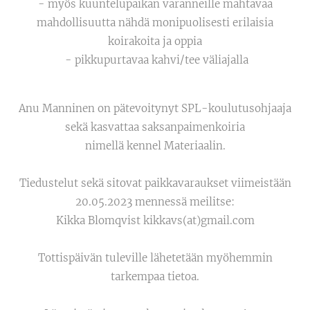
- myös kuuntelupaikan varanneille mahtavaa
mahdollisuutta nähdä monipuolisesti erilaisia
koirakoita ja oppia
- pikkupurtavaa kahvi/tee väliajalla
Anu Manninen on pätevoitynyt SPL-koulutusohjaaja
sekä kasvattaa saksanpaimenkoiria
nimellä kennel Materiaalin.
Tiedustelut sekä sitovat paikkavaraukset viimeistään
20.05.2023 mennessä meilitse:
Kikka Blomqvist kikkavs(at)gmail.com
Tottispäivän tuleville lähetetään myöhemmin
tarkempaa tietoa.