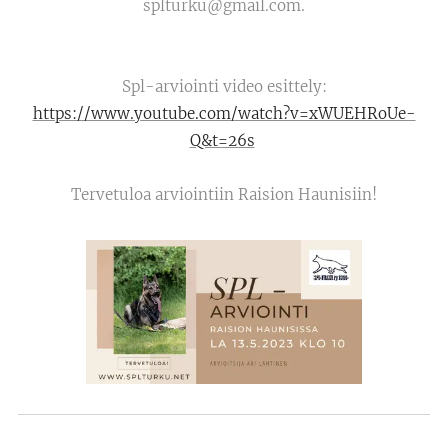
splturku@gmail.com.
Spl-arviointi video esittely:
https://www.youtube.com/watch?v=xWUEHRoUe-
Q&t=26s
Tervetuloa arviointiin Raision Haunisiin!