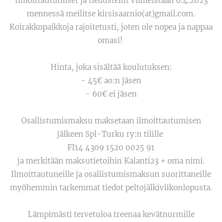
Ilmoittautumiset ja tiedustelut viimeistään 6.4.2023
mennessä meilitse kirsisaarnio(at)gmail.com.
Koirakkopaikkoja rajoitetusti, joten ole nopea ja nappaa
omasi!
Hinta, joka sisältää koulutuksen:
- 45€ ao:n jäsen
- 60€ ei jäsen
Osallistumismaksu maksetaan ilmoittautumisen
jälkeen Spl-Turku ry:n tilille
FI14 4309 1520 0025 91
ja merkitään maksutietoihin Kalanti23 + oma nimi.
Ilmoittautuneille ja osallistumismaksun suorittaneille
myöhemmin tarkemmat tiedot peltojälkiviikonlopusta.
Lämpimästi tervetuloa treenaa kevätnurmille